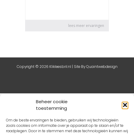
Copyright © 2026 Klikleesbril.nl | Site By
Quaintwebdesign
De waardering van klikleesbril.nl bij
Webwinkel Keurmerk
Beheer cookie
Klantbeoordelingen
is 8.8/10 gebaseerd op 61 reviews.
toestemming
Om de beste ervaringen te bieden, gebruiken wij technologieën
zoals cookies om informatie over je apparaat op te slaan en/of te
raadplegen. Door in te stemmen met deze technologieën kunnen wij