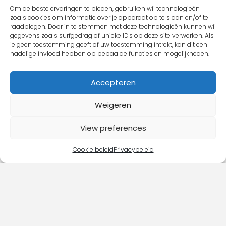
Om de beste ervaringen te bieden, gebruiken wij technologieën
zoals cookies om informatie over je apparaat op te slaan en/of te
raadplegen. Door in te stemmen met deze technologieën kunnen wij
gegevens zoals surfgedrag of unieke ID's op deze site verwerken. Als
je geen toestemming geeft of uw toestemming intrekt, kan dit een
nadelige invloed hebben op bepaalde functies en mogelijkheden.
Klik Classic XXL Denim
Accepteren
€
14,95
-
€
15,95
incl BTW
Weigeren
View preferences
Cookie beleid
Privacybeleid