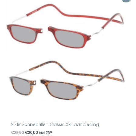
prijs
prijs
was:
is:
€29,90.
€26,50.
2 Klik Zonnebrillen Classic XXL aanbieding
€
29,90
€
26,50
incl BTW