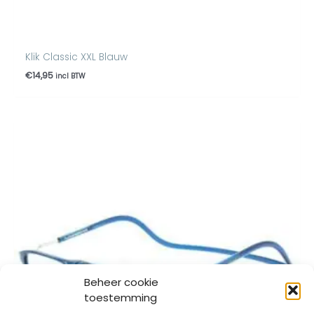
Klik Classic XXL Blauw
€
14,95
incl BTW
Prijsklasse:
€14,95
tot
€15,95
Beheer cookie
toestemming