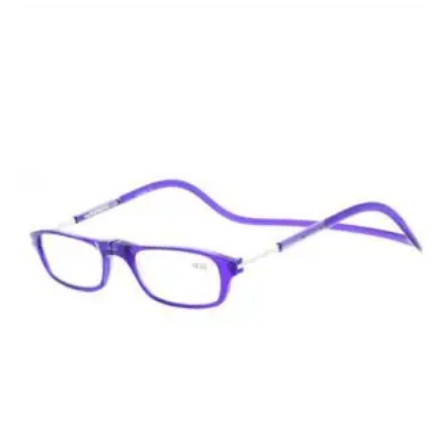
Prijsklasse:
€14,95
tot
€15,95