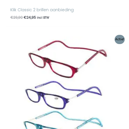
Klik Classic 2 brillen aanbieding
€
29,90
€
24,95
incl BTW
Oorspronkelijke
Huidige
Actie!
prijs
prijs
was:
is:
€44,85.
€34,95.