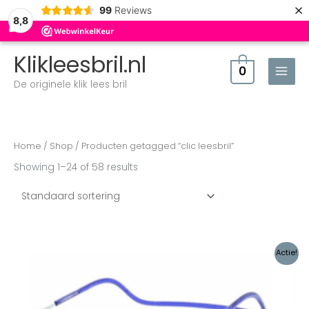
×
99
Reviews
8,8
Klikleesbril.nl
0
De originele klik lees bril
Home
/
Shop
/ Producten getagged “clic leesbril”
Showing 1–24 of 58 results
Oorspronkelijke
Huidige
Actie!
prijs
prijs
was:
is:
€29,90.
€26,50.