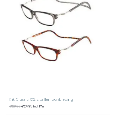
€29,90.
€24,95.
Klik Classic XXL 2 brillen aanbieding
€
29,90
€
24,95
incl BTW