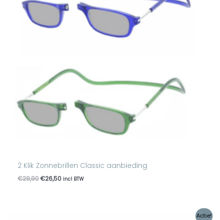
2 Klik Zonnebrillen Classic aanbieding
€
29,90
€
26,50
incl BTW
Oorspronkelijke
Huidige
Actie!