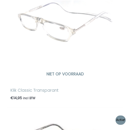
NIET OP VOORRAAD
Klik Classic Transparant
€
14,95
incl BTW
Oorspronkelijke
Huidige
Actie!
prijs
prijs
was:
is: