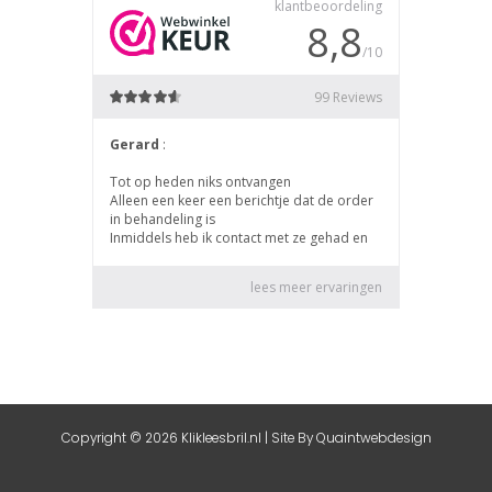
Copyright © 2026 Klikleesbril.nl | Site By
Quaintwebdesign