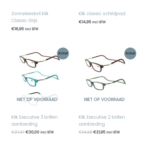
Zonneleesbril Klik
Klik classic schildpad
Classic Grijs
€
14,95
incl BTW
€
16,95
incl BTW
Oorspronkelijke
Huidige
Oorspronkelijke
Huidige
Actie!
Actie!
prijs
prijs
prijs
prijs
was:
is:
was:
is:
€37,47.
€30,00.
€24,98.
€21,95.
NIET OP VOORRAAD
NIET OP VOORRAAD
Klik Executive 3 brillen
Klik Executive 2 brillen
aanbieding
aanbieding
€
37,47
€
30,00
€
24,98
€
21,95
incl BTW
incl BTW