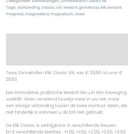
Categorieën:
Aanbiedingen
,
Zonneleesbril Classic xxl
Tags:
aanbieding
,
classic
,
clic leesbril
,
goedkoop
,
klik
,
leesbril
,
magneet
,
magneetbril
,
magnetisch.
,
twee
Beschrijving
Aanvullende informatie
Beoordelingen (0)
Twee Zonnebrillen Klik Classic XXL van € 29,90 nú voor €
26,50
Een innovatieve, praktische leesbril die u in één beweging
vastklikt. Geen vervelend touwtje meer in uw nek, maar
een stevige verbinding tussen de twee montuur delen, die
niet hinderlijk is wanneer u de bril niet gebruikt.
De Klik Classic is verkrijgbaar in verschillende kleuren.
En 6 verschillende sterktes : +1.00, +1.50, +2.00, +2.50, +3.00