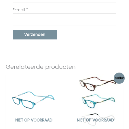
E-mail
*
Gerelateerde producten
Oorspronkelijke
Huidige
Actie!
prijs
prijs
was:
is:
€37,47.
€30,00.
NIET OP VOORRAAD
NIET OP VOORRAAD