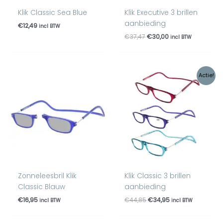
Klik Classic Sea Blue
Klik Executive 3 brillen
aanbieding
€
12,49
incl BTW
€
37,47
€
30,00
incl BTW
Oorspronkelijke
Huidige
Actie!
prijs
prijs
was:
is:
€44,85.
€34,95.
Zonneleesbril Klik
Klik Classic 3 brillen
Classic Blauw
aanbieding
€
16,95
€
44,85
€
34,95
incl BTW
incl BTW