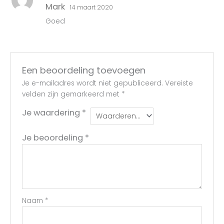
Gewaarde
Mark
14 maart 2020
erd
4
uit 5
Goed
Een beoordeling toevoegen
Je e-mailadres wordt niet gepubliceerd.
Vereiste
velden zijn gemarkeerd met
*
Je waardering
*
Je beoordeling
*
Naam
*