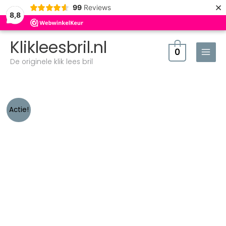
×
99
Reviews
8,8
Klikleesbril.nl
0
De originele klik lees bril
Oorspronkelijke
Huidige
Klik
Actie!
prijs
prijs
Classic
was:
is:
2
€29,90.
€24,95.
brillen
aanbieding
aantal