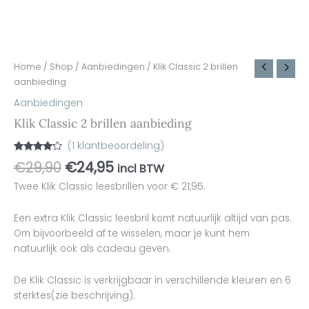
Home
/
Shop
/
Aanbiedingen
/ Klik Classic 2 brillen
aanbieding
Aanbiedingen
Klik Classic 2 brillen aanbieding
(
1
klantbeoordeling)
Gewaardeerd
1
€
29,90
€
24,95
incl BTW
4.00
op 5
gebaseerd
Twee Klik Classic leesbrillen voor € 21,95.
op
klant
waardering
Een extra Klik Classic leesbril komt natuurlijk altijd van pas.
Om bijvoorbeeld af te wisselen, maar je kunt hem
natuurlijk ook als cadeau geven.
De Klik Classic is verkrijgbaar in verschillende kleuren en 6
sterktes(zie beschrijving).