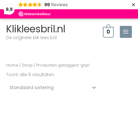
×
99
Reviews
8,8
Klikleesbril.nl
0
De originele klik lees bril
Home
/
Shop
/ Producten getagged “grijs”
Toont alle 6 resultaten