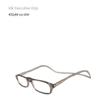
Klik Executive Grijs
€
12,49
incl BTW