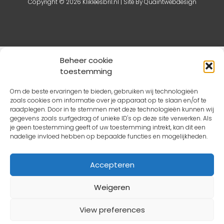
Copyright © 2026 Klikleesbril.nl | Site By
Quaintwebdesign
De waardering van klikleesbril.nl bij
Webwinkel Keurmerk
Beheer cookie
Klantbeoordelingen
is 8.8/10 gebaseerd op 61 reviews.
toestemming
Om de beste ervaringen te bieden, gebruiken wij technologieën
zoals cookies om informatie over je apparaat op te slaan en/of te
raadplegen. Door in te stemmen met deze technologieën kunnen wij
gegevens zoals surfgedrag of unieke ID's op deze site verwerken. Als
je geen toestemming geeft of uw toestemming intrekt, kan dit een
nadelige invloed hebben op bepaalde functies en mogelijkheden.
Accepteren
Weigeren
View preferences