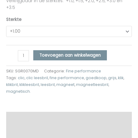
Verkrijgbaar in de sterktes: +1.0, +1.5, +2.0, +2.5, +3.0 en
+3.5
Sterkte
Toevoegen aan winkelwagen
SKU:
SGR0070MD
Categorie:
Fine performance
Tags:
clic
,
clic leesbril
,
fine performance
,
goedkoop
,
grijs
,
klik
,
klikbril
,
klikleesbril
,
leesbril
,
magneet
,
magneetleesbril
,
magnetisch.
Beschrijving
Aanvullende informatie