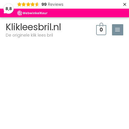
×
99
Reviews
8,8
Klikleesbril.nl
0
De originele klik lees bril
Klik
Fine
Performance
Grijs
aantal