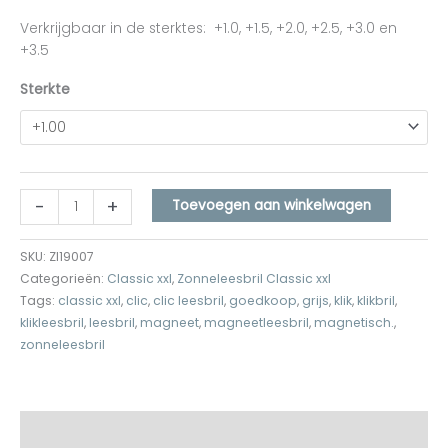
Verkrijgbaar in de sterktes: +1.0, +1.5, +2.0, +2.5, +3.0 en
+3.5
Sterkte
-
+
Toevoegen aan winkelwagen
SKU:
Zl19007
Categorieën:
Classic xxl
,
Zonneleesbril Classic xxl
Tags:
classic xxl
,
clic
,
clic leesbril
,
goedkoop
,
grijs
,
klik
,
klikbril
,
klikleesbril
,
leesbril
,
magneet
,
magneetleesbril
,
magnetisch.
,
zonneleesbril
Beschrijving