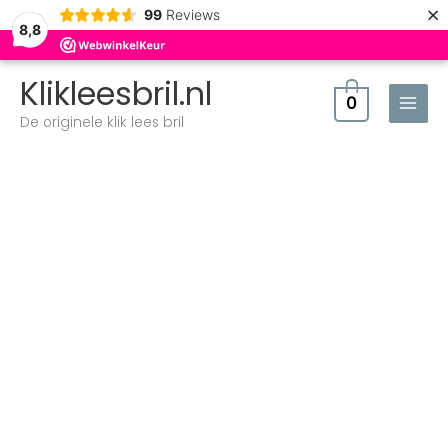
×
99
Reviews
8,8
Klikleesbril.nl
0
De originele klik lees bril
Zonneleesbril
Klik
Classic
XXL
Grijs
aantal