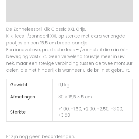
Aanvullende informatie
Beoordelingen (0)
De Zonneleesbril Klik Classic XXL Grijs.
Klik lees -/zonnebril XXL op sterkte met extra verlengde
pootjes en een 15.5 cm breed bandje.
Een innovatieve, praktische lees – /zonnebril die u in één
beweging vastklikt. Geen vervelend touwtje meer in uw
nek, maar een stevige verbinding tussen de twee montuur
delen, die niet hinderlijk is wanneer u de bril niet gebruikt.
Gewicht
0,1 kg
Afmetingen
30 × 15,5 × 5 cm
+1.00, +1.50, +2.00, +2.50, +3.00,
Sterkte
+3.50
Er zijn nog geen beoordelingen.