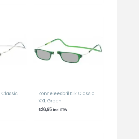
k Classic
Zonneleesbril Klik Classic
XXL Groen
€
16,95
incl BTW