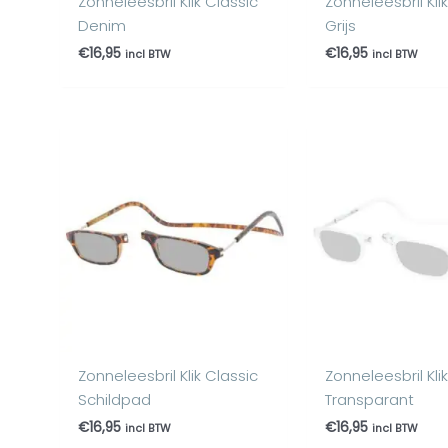
Zonneleesbril Klik Classic
Zonneleesbril Kli
Denim
Grijs
€
16,95
€
16,95
incl BTW
incl BTW
Zonneleesbril Klik Classic
Zonneleesbril Kli
Schildpad
Transparant
€
16,95
€
16,95
incl BTW
incl BTW