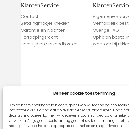
KlantenService
KlantenServic
Contact
Algemene voorw
Betalingmogelijkheden
Gemakkelijk best
Garantie en Klachten
Overige FAQ
Herroepingsrecht
Ophalen bestelli
Levertijd en verzendkosten
Waarom bij Kliklee
Beheer cookie toestemming
Om de beste ervaringen te bieden, gebruiken wij technologieën zoals
informatie over je apparaat op te slaan en/of te raadplegen. Door in
deze technologieën kunnen wij gegevens zoals surfgedrag of unieke ID
verwerken. Als je geen toestemming geeft of uw toestemming intrekt, k
nadelige invloed hebben op bepaalde functies en mogelijkheden.
Copyright © 2026 Klikleesbril.nl | Site By
Qu