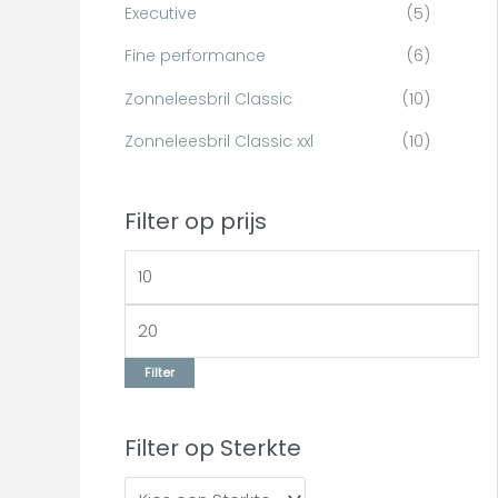
r
Executive
(5)
:
Fine performance
(6)
Zonneleesbril Classic
(10)
Zonneleesbril Classic xxl
(10)
Filter op prijs
Filter
Filter op Sterkte