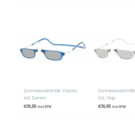
Zonneleesbril Klik Classic
Zonneleesbril Kli
XXL Denim
XXL Grijs
€
16,95
€
16,95
incl BTW
incl BTW