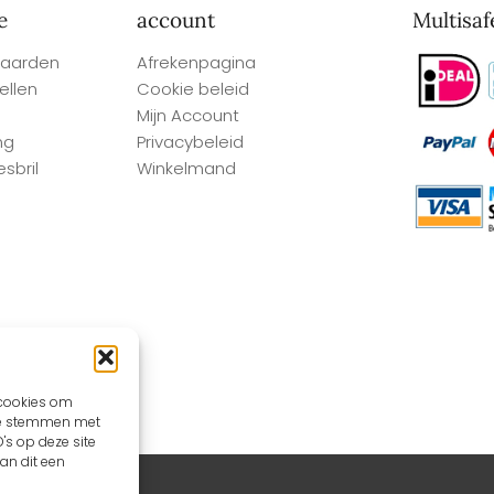
e
account
Multisaf
aarden
Afrekenpagina
ellen
Cookie beleid
Mijn Account
ng
Privacybeleid
sbril
Winkelmand
 cookies om
 te stemmen met
's op deze site
an dit een
aintwebdesign