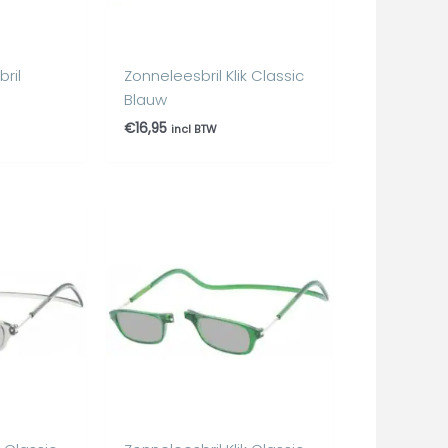
bril
Zonneleesbril Klik Classic
Blauw
€
16,95
incl BTW