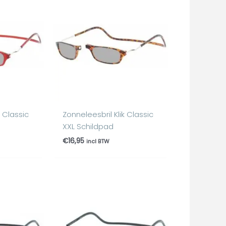
k Classic
Zonneleesbril Klik Classic
XXL Schildpad
€
16,95
incl BTW