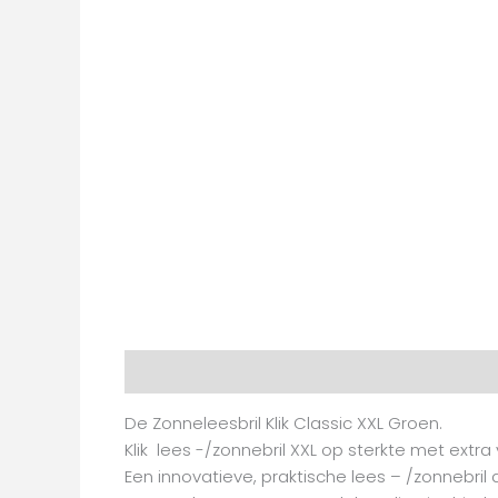
Beschrijving
Aanvullende informatie
Beoo
De Zonneleesbril Klik Classic XXL Groen.
Klik lees -/zonnebril XXL op sterkte met extr
Een innovatieve, praktische lees – /zonnebril