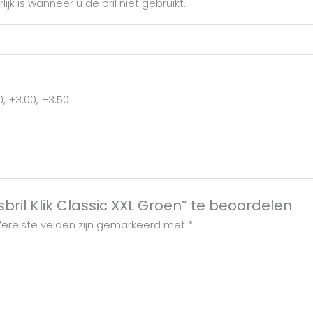
jk is wanneer u de bril niet gebruikt.
0, +3.00, +3.50
ril Klik Classic XXL Groen” te beoordelen
ereiste velden zijn gemarkeerd met
*