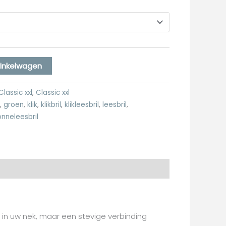
inkelwagen
lassic xxl
,
Classic xxl
,
groen
,
klik
,
klikbril
,
klikleesbril
,
leesbril
,
onneleesbril
r in uw nek, maar een stevige verbinding