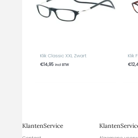
Klik Classic XXL Zwart
Klik
€
14,95
€
12,
incl BTW
KlantenService
KlantenServic
Contact
Algemene voorw