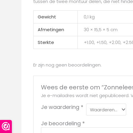
tussen de twee montuur delen, die niet hinderli
Gewicht
0,1 kg
Afmetingen
30 × 15,5 × 5 cm
Sterkte
+1.00, +1.50, +2.00, +2.5
Er zijn nog geen beoordelingen.
Wees de eerste om “Zonneleesb
Je e-mailadres wordt niet gepubliceerd.
V
Je waardering
*
Je beoordeling
*