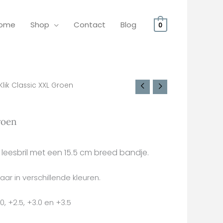
ome
Shop
Contact
Blog
0
Klik Classic XXL Groen
roen
 leesbril met een 15.5 cm breed bandje.
baar in verschillende kleuren.
.0, +2.5, +3.0 en +3.5