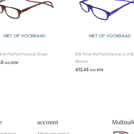
NIET OP VOORRAAD
NIET OP VOORRAAD
 Fine Performance Bruin
Klik Fine Performance Donk
Blauw
49
incl BTW
€
12,49
incl BTW
e
account
Multisaf
aarden
Afrekenpagina