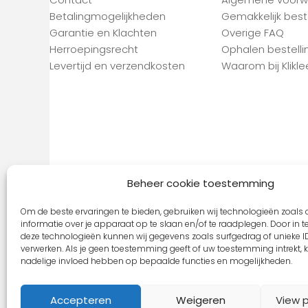
Betalingmogelijkheden
Gemakkelijk best
Garantie en Klachten
Overige FAQ
Herroepingsrecht
Ophalen bestelli
Levertijd en verzendkosten
Waarom bij Kliklee
Beheer cookie toestemming
Om de beste ervaringen te bieden, gebruiken wij technologieën zoals
informatie over je apparaat op te slaan en/of te raadplegen. Door in
deze technologieën kunnen wij gegevens zoals surfgedrag of unieke ID
verwerken. Als je geen toestemming geeft of uw toestemming intrekt, k
nadelige invloed hebben op bepaalde functies en mogelijkheden.
Copyright © 2026 Klikleesbril.nl | Site By
Qu
Accepteren
Weigeren
View 