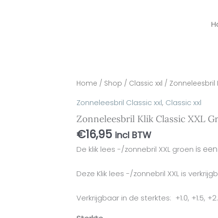
H
Zonneleesbril
Home
/
Shop
/
Classic xxl
/ Zonneleesbril 
Klik
Zonneleesbril Classic xxl
,
Classic xxl
Classic
Zonneleesbril Klik Classic XXL G
XXL
Groen
€
16,95
incl BTW
aantal
is een
De klik lees -/zonnebril XXL groen
Deze Klik lees -/zonnebril XXL is verkrijg
Verkrijgbaar in de sterktes: +1.0, +1.5, +2