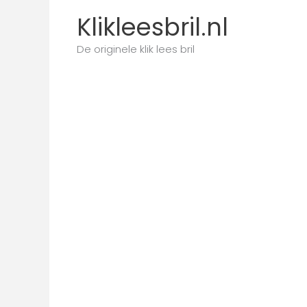
Ga
Klikleesbril.nl
naar
de
De originele klik lees bril
inhoud