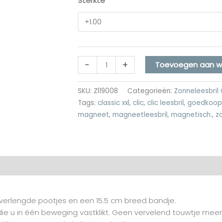
Sterkte
-
+
Toevoegen aan w
SKU:
Zl19008
Categorieën:
Zonneleesbril C
Tags:
classic xxl
,
clic
,
clic leesbril
,
goedkoop
magneet
,
magneetleesbril
,
magnetisch.
,
z
rdelingen (0)
a verlengde pootjes en een 15.5 cm breed bandje.
 die u in één beweging vastklikt. Geen vervelend touwtje mee