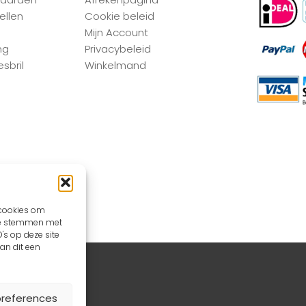
ellen
Cookie beleid
Mijn Account
ng
Privacybeleid
sbril
Winkelmand
 cookies om
 te stemmen met
's op deze site
an dit een
aintwebdesign
preferences