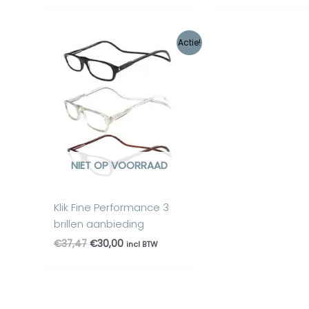
Oorspronkelijke
Huidige
Actie!
prijs
prijs
was:
is:
€37,47.
€30,00.
NIET OP VOORRAAD
Klik Fine Performance 3
brillen aanbieding
€
37,47
€
30,00
incl BTW