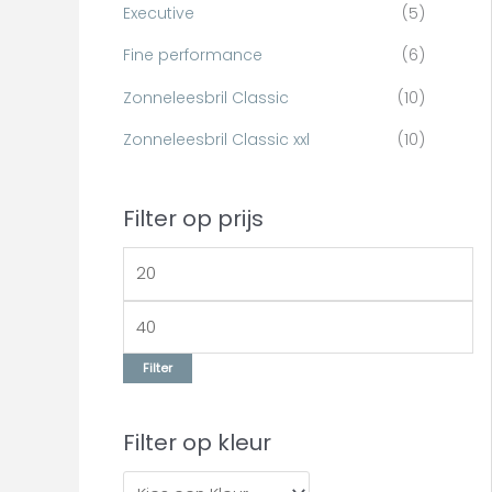
r
Executive
(5)
:
Fine performance
(6)
Zonneleesbril Classic
(10)
Zonneleesbril Classic xxl
(10)
Filter op prijs
Filter
Filter op kleur