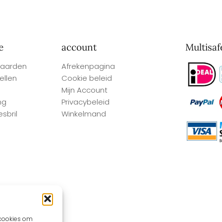
e
account
Multisaf
aarden
Afrekenpagina
ellen
Cookie beleid
Mijn Account
ng
Privacybeleid
sbril
Winkelmand
 cookies om