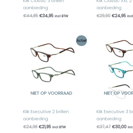
Klik Classic 3 brillen
Klik Classic XXL 2 
aanbieding
aanbieding
€
44,85
€
34,95
€
29,90
€
24,95
incl BTW
inc
Oorspronkelijke
Huidige
Oorspronke
Hui
Actie!
prijs
prijs
prijs
prij
was:
is:
was:
is:
€24,98.
€21,95.
€37,47.
€30
NIET OP VOORRAAD
NIET OP VOO
Klik Executive 2 brillen
Klik Executive 3 br
aanbieding
aanbieding
€
24,98
€
21,95
€
37,47
€
30,00
incl BTW
inc