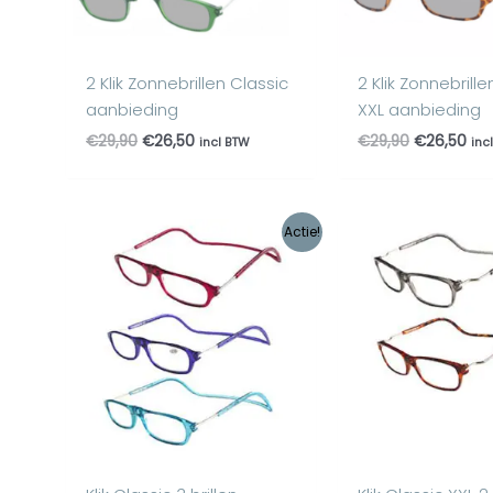
2 Klik Zonnebrillen Classic
2 Klik Zonnebrille
aanbieding
XXL aanbieding
€
29,90
€
26,50
€
29,90
€
26,50
incl BTW
inc
Oorspronkelijke
Huidige
Oorspronke
Hui
Actie!
prijs
prijs
prijs
prij
was:
is:
was:
is:
€44,85.
€34,95.
€29,90.
€24