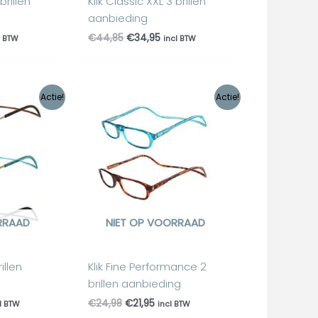
brillen
Klik Classic XXL 3 brillen
aanbieding
€
44,85
€
34,95
l BTW
incl BTW
lijke
dige
Oorspronkelijke
Huidige
Actie!
Actie!
s
prijs
prijs
was:
is:
,00.
€24,98.
€21,95.
RRAAD
NIET OP VOORRAAD
illen
Klik Fine Performance 2
brillen aanbieding
€
24,98
€
21,95
l BTW
incl BTW