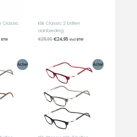
n Classic
Klik Classic 2 brillen
aanbieding
€
29,90
€
24,95
l BTW
incl BTW
lijke
dige
Oorspronkelijke
Huidige
Actie!
Actie!
s
prijs
prijs
was:
is:
,95.
€44,85.
€34,95.