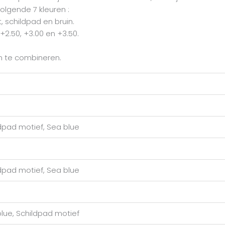
volgende 7 kleuren :
, schildpad en bruin.
, +2.50, +3.00 en +3.50.
n te combineren.
ildpad motief, Sea blue
ildpad motief, Sea blue
 blue, Schildpad motief