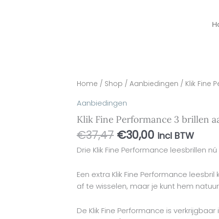
H
Oorspronkelijke
Huidige
Klik
Home
/
Shop
/
Aanbiedingen
/ Klik Fine
prijs
prijs
Fine
Aanbiedingen
was:
is:
Performance
€37,47.
€30,00.
Klik Fine Performance 3 brillen 
3
brillen
€
37,47
€
30,00
incl BTW
aanbieding
Drie Klik Fine Performance leesbrillen nú
aantal
Een extra Klik Fine Performance leesbril 
af te wisselen, maar je kunt hem natuur
De Klik Fine Performance is verkrijgbaar 