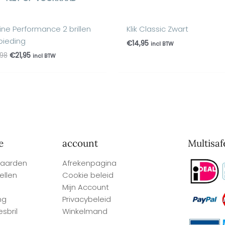
 Fine Performance 2 brillen
Klik Classic Zwart
bieding
€
14,95
incl BTW
,98
€
21,95
incl BTW
e
account
Multisaf
aarden
Afrekenpagina
ellen
Cookie beleid
Mijn Account
ng
Privacybeleid
sbril
Winkelmand