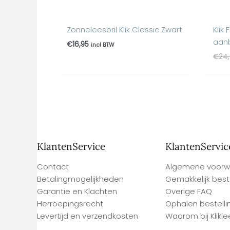
Zonneleesbril Klik Classic Zwart
Klik
aan
€
16,95
incl BTW
€
24
KlantenService
KlantenServic
Contact
Algemene voorw
Betalingmogelijkheden
Gemakkelijk best
Garantie en Klachten
Overige FAQ
Herroepingsrecht
Ophalen bestelli
Levertijd en verzendkosten
Waarom bij Kliklee