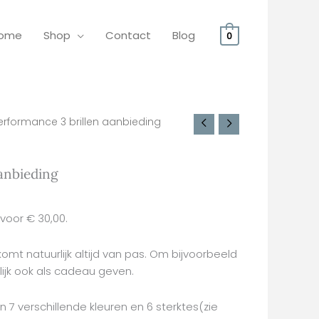
ome
Shop
Contact
Blog
0
 Performance 3 brillen aanbieding
aanbieding
 voor € 30,00.
komt natuurlijk altijd van pas. Om bijvoorbeeld
lijk ook als cadeau geven.
in 7 verschillende kleuren en 6 sterktes(zie