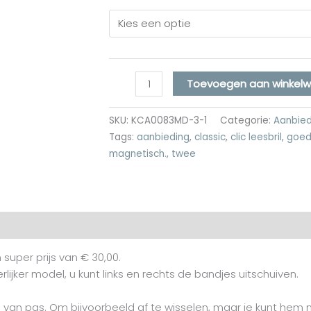
Toevoegen aan winkel
SKU:
KCA0083MD-3-1
Categorie:
Aanbie
Tags:
aanbieding
,
classic
,
clic leesbril
,
goed
magnetisch.
,
twee
rdelingen (0)
 super prijs van € 30,00.
rlijker model, u kunt links en rechts de bandjes uitschuiven.
ijd van pas. Om bijvoorbeeld af te wisselen, maar je kunt hem 