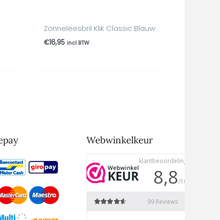
Zonneleesbril Klik Classic Blauw
€
16,95
incl BTW
epay
Webwinkelkeur