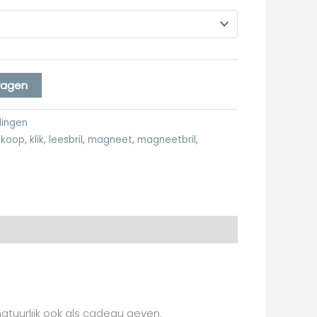
wagen
dingen
koop
,
klik
,
leesbril
,
magneet
,
magneetbril
,
natuurlijk ook als cadeau geven.