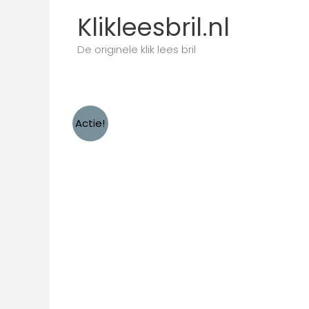
Ga
Klikleesbril.nl
naar
de
De originele klik lees bril
inhoud
Actie!