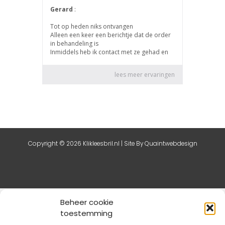
Copyright © 2026 Klikleesbril.nl | Site By
Quaintwebdesign
De waardering van klikleesbril.nl bij
Webwinkel Keurmerk
Beheer cookie
Klantbeoordelingen
is 8.8/10 gebaseerd op 61 reviews.
toestemming