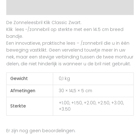
Beoordelingen (0)
De Zonneleesbril Klik Classic Zwart.
Klik lees -/zonnebril op sterkte met een 14.5 cm breed
bandje.
Een innovatieve, praktische lees – /zonnebril die u in één
beweging vastklikt. Geen vervelend touwtje meer in uw
nek, maar een stevige verbinding tussen de twee montuur
delen, die niet hinderlijk is wanneer u de bril niet gebruikt.
Gewicht
0,1 kg
Afmetingen
30 × 14,5 × 5 cm
+1.00, +1.50, +2.00, +2.50, +3.00,
Sterkte
+3.50
Er zijn nog geen beoordelingen.