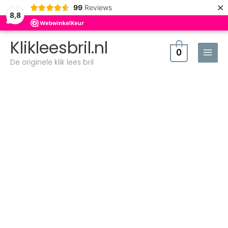
×
99
Reviews
8,8
Klikleesbril.nl
0
De originele klik lees bril
Zonneleesbril
Klik
Classic
Zwart
aantal