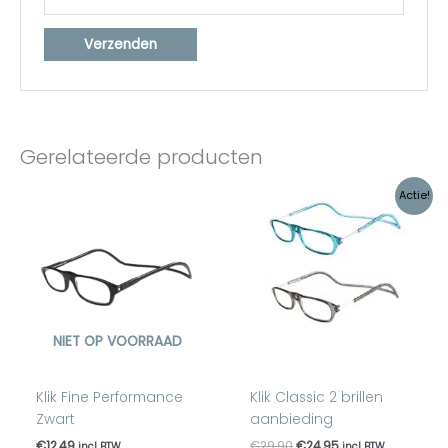
Gerelateerde producten
Oorspronkelijke
Huidige
Actie!
prijs
prijs
was:
is:
€29,90.
€24,95.
NIET OP VOORRAAD
Klik Fine Performance
Klik Classic 2 brillen
Zwart
aanbieding
€
12,49
€
29,90
€
24,95
incl BTW
incl BTW