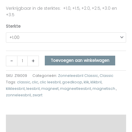
Verkrijgbaar in de sterktes: +1.0, +1.5, +2.0, +2.5, +3.0 en
+3.5
Sterkte
-
+
Toevoegen aan winkelwagen
SKU:
Z19009
Categorieën:
Zonneleesbril Classic
,
Classic
Tags:
classic
,
clic
,
clic leesbril
,
goedkoop
,
klik
,
klikbril
,
klikleesbril
,
leesbril
,
magneet
,
magneetleesbril
,
magnetisch.
,
zonneleesbril
,
zwart
Beschrijving
Aanvullende informatie