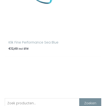
Klik Fine Performance Sea Blue
€
12,49
incl BTW
Z
M
M
Zoeken