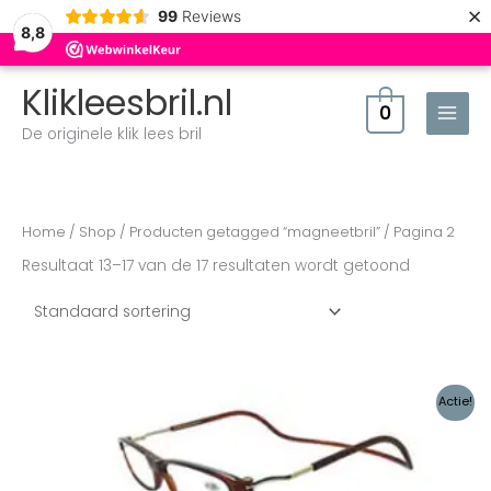
×
99
Reviews
8,8
Klikleesbril.nl
0
De originele klik lees bril
Home
/
Shop
/
Producten getagged “magneetbril”
/ Pagina 2
Resultaat 13–17 van de 17 resultaten wordt getoond
Oorspronkelijke
Huidige
Actie!
prijs
prijs
was:
is:
€37,47.
€30,00.