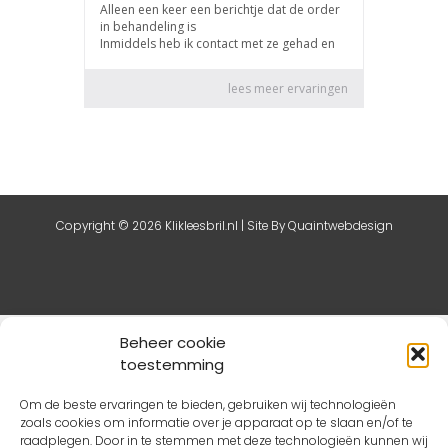
Copyright © 2026 Klikleesbril.nl | Site By
Quaintwebdesign
De waardering van klikleesbril.nl bij
Webwinkel Keurmerk
Beheer cookie
Klantbeoordelingen
is 8.8/10 gebaseerd op 61 reviews.
toestemming
Om de beste ervaringen te bieden, gebruiken wij technologieën
zoals cookies om informatie over je apparaat op te slaan en/of te
raadplegen. Door in te stemmen met deze technologieën kunnen wij