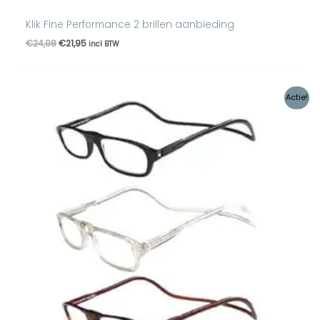
Klik Fine Performance 2 brillen aanbieding
€
24,98
€
21,95
incl BTW
Oorspronkelijke
Huidige
Actie!
prijs
prijs
was:
is:
€37,47.
€30,00.