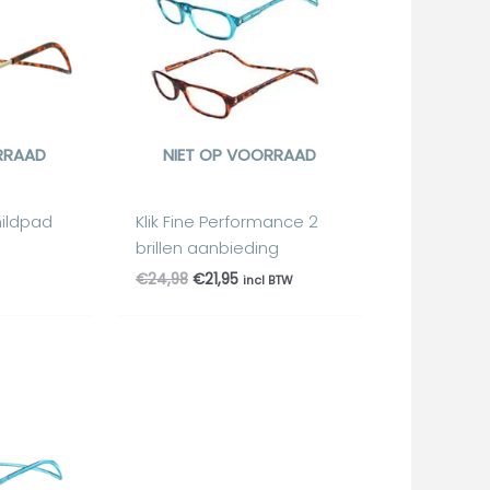
€24,98.
€21,95.
RRAAD
NIET OP VOORRAAD
hildpad
Klik Fine Performance 2
brillen aanbieding
€
24,98
€
21,95
incl BTW