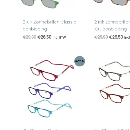
2 Klik Zonnebrillen Classic
2 Klik Zonnebrille
aanbieding
XXL aanbieding
€
29,90
€
26,50
€
29,90
€
26,50
incl BTW
inc
Oorspronkelijke
Huidige
Oorspronke
Hui
Actie!
prijs
prijs
prijs
prij
was:
is:
was:
is:
€44,85.
€34,95.
€29,90.
€24