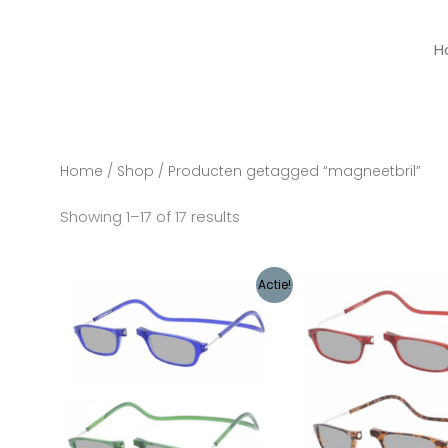
H
Home
/
Shop
/ Producten getagged “magneetbril”
Showing 1–17 of 17 results
Oorspronkelijke
Huidige
Oorspronke
Hui
Actie!
prijs
prijs
prijs
prij
was:
is:
was:
is:
€29,90.
€26,50.
€29,90.
€26