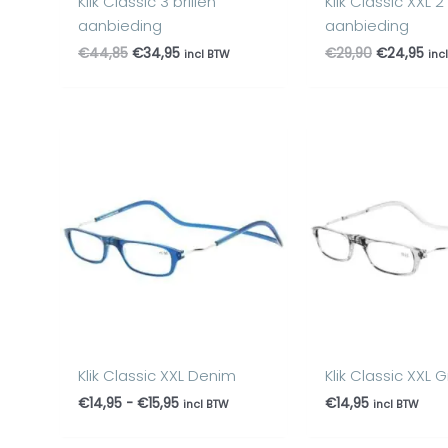
Klik Classic 3 brillen
Klik Classic XXL 2 
aanbieding
aanbieding
€
44,85
€
34,95
€
29,90
€
24,95
incl BTW
inc
Prijsklasse:
€14,95
tot
€15,95
Klik Classic XXL Denim
Klik Classic XXL Gr
€
14,95
-
€
15,95
€
14,95
incl BTW
incl BTW