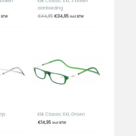
brillen
Klik Classic XXL 3 brillen
aanbieding
€
44,85
€
34,95
l BTW
incl BTW
ijs
Klik Classic XXL Groen
€
14,95
incl BTW