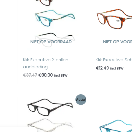
€37,47.
€30,00.
NIET OP VOORRAAD
NIET OP VOO
Klik Executive 3 brillen
Klik Executive Sc
aanbieding
€
12,49
incl BTW
€
37,47
€
30,00
incl BTW
Oorspronkelijke
Huidige
Actie!
prijs
prijs
was:
is:
€37,47.
€30,00.