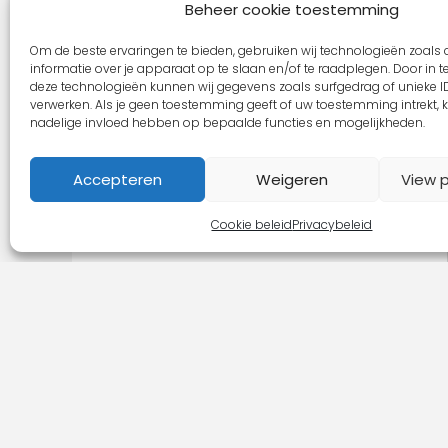
Beheer cookie toestemming
Om de beste ervaringen te bieden, gebruiken wij technologieën zoals
informatie over je apparaat op te slaan en/of te raadplegen. Door in
deze technologieën kunnen wij gegevens zoals surfgedrag of unieke ID
verwerken. Als je geen toestemming geeft of uw toestemming intrekt, k
nadelige invloed hebben op bepaalde functies en mogelijkheden.
Accepteren
Weigeren
View 
Cookie beleid
Privacybeleid
KlantenService
KlantenServic