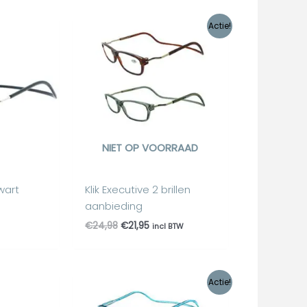
Oorspronkelijke
Huidige
Actie!
prijs
prijs
was:
is:
€24,98.
€21,95.
NIET OP VOORRAAD
Zwart
Klik Executive 2 brillen
aanbieding
€
24,98
€
21,95
incl BTW
Oorspronkelijke
Huidige
Actie!
prijs
prijs
was:
is: