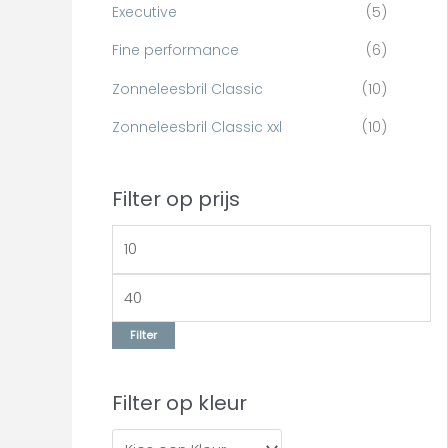
r
Executive
(5)
:
Fine performance
(6)
Zonneleesbril Classic
(10)
Zonneleesbril Classic xxl
(10)
Filter op prijs
Filter
Filter op kleur