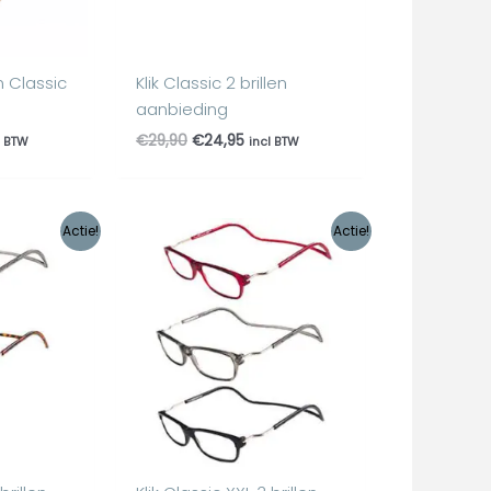
n Classic
Klik Classic 2 brillen
aanbieding
€
29,90
€
24,95
l BTW
incl BTW
lijke
dige
Oorspronkelijke
Huidige
Actie!
Actie!
s
prijs
prijs
was:
is:
,95.
€44,85.
€34,95.