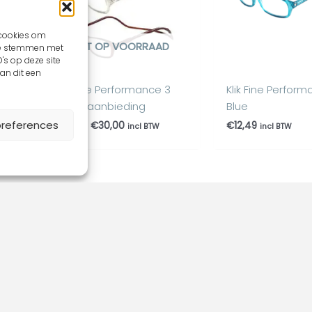
 cookies om
NIET OP VOORRAAD
 te stemmen met
's op deze site
an dit een
Klik Fine Performance 3
Klik Fine Perfor
brillen aanbieding
Blue
preferences
€
37,47
€
30,00
€
12,49
incl BTW
incl BTW
Geen producten om 
e
account
Multisaf