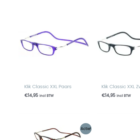
Klik Classic XXL Paars
Klik Classic XXL 
€
14,95
€
14,95
incl BTW
incl BTW
Oorspronkelijke
Huidige
Actie!
prijs
prijs
was:
is: