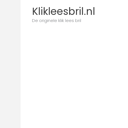
Ga
Klikleesbril.nl
naar
de
De originele klik lees bril
inhoud