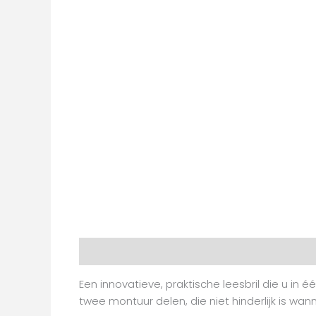
Beschrijving
Aanvullende informatie
Beoo
Een innovatieve, praktische leesbril die u in
twee montuur delen, die niet hinderlijk is wanne