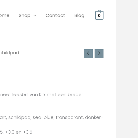
ome
Shop
Contact
Blog
0
Schildpad
neet leesbril van Klik met een breder
zwart, schildpad, sea-blue, transparant, donker-
.5, +3.0 en +3.5