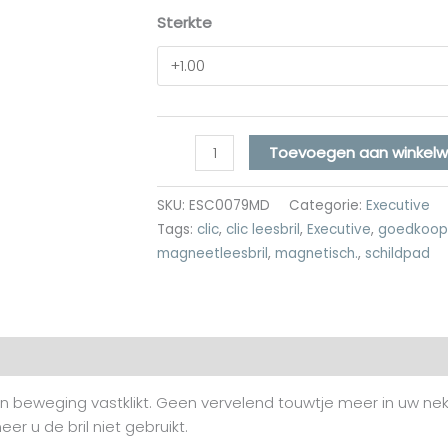
Sterkte
Toevoegen aan winkel
SKU:
ESC0079MD
Categorie:
Executive
Tags:
clic
,
clic leesbril
,
Executive
,
goedkoop
magneetleesbril
,
magnetisch.
,
schildpad
rdelingen (0)
 één beweging vastklikt. Geen vervelend touwtje meer in uw n
er u de bril niet gebruikt.