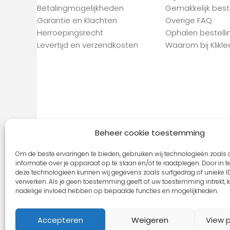
Betalingmogelijkheden
Gemakkelijk best
Garantie en Klachten
Overige FAQ
Herroepingsrecht
Ophalen bestelli
Levertijd en verzendkosten
Waarom bij Kliklee
Beheer cookie toestemming
Om de beste ervaringen te bieden, gebruiken wij technologieën zoals
informatie over je apparaat op te slaan en/of te raadplegen. Door in
deze technologieën kunnen wij gegevens zoals surfgedrag of unieke ID
verwerken. Als je geen toestemming geeft of uw toestemming intrekt, k
nadelige invloed hebben op bepaalde functies en mogelijkheden.
Copyright © 2026 Klikleesbril.nl | Site By
Qu
Accepteren
Weigeren
View 