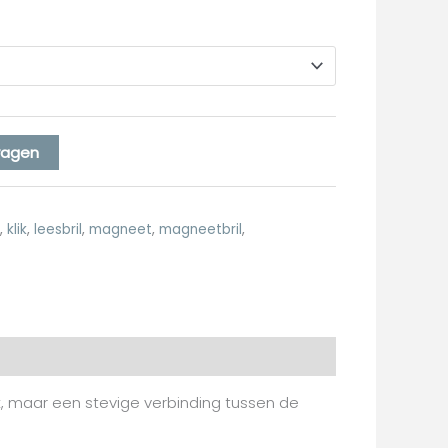
wagen
,
klik
,
leesbril
,
magneet
,
magneetbril
,
ek, maar een stevige verbinding tussen de