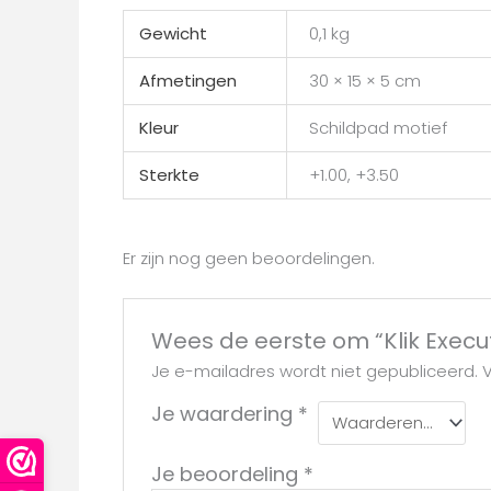
Gewicht
0,1 kg
Afmetingen
30 × 15 × 5 cm
Kleur
Schildpad motief
Sterkte
+1.00, +3.50
Er zijn nog geen beoordelingen.
Wees de eerste om “Klik Execu
Je e-mailadres wordt niet gepubliceerd.
V
Je waardering
*
Je beoordeling
*