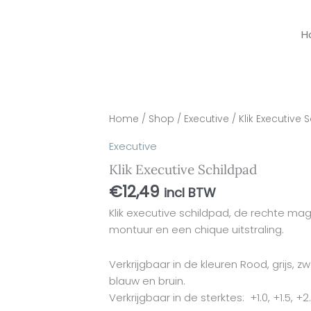
H
Klik
Home
/
Shop
/
Executive
/ Klik Executive 
Executive
Executive
Schildpad
Klik Executive Schildpad
aantal
€
12,49
incl BTW
Klik executive schildpad, de rechte mag
montuur en een chique uitstraling.
Verkrijgbaar in de kleuren Rood, grijs, 
blauw en bruin.
Verkrijgbaar in de sterktes: +1.0, +1.5, +2