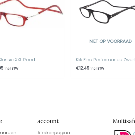
NIET OP VOORRAAD
 Classic XXL Rood
Klik Fine Performance Zwar
95
€
12,49
incl BTW
incl BTW
e
account
Multisaf
aarden
Afrekenpagina