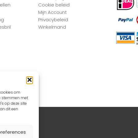
ellen
Cookie beleid
Mijn Account
ng
Privacybeleid
sbril
Winkelmand
 cookies om
 te stemmen met
's op deze site
an dit een
aintwebdesign
preferences