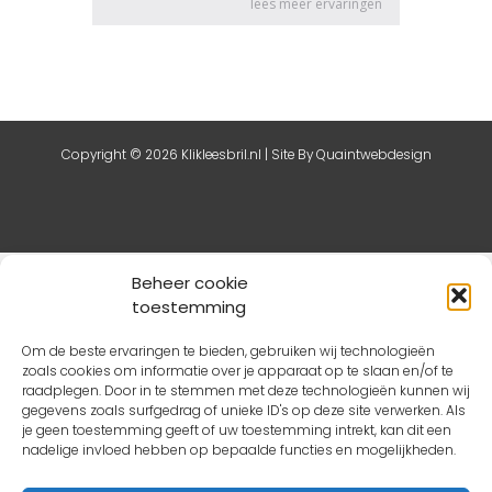
Copyright © 2026 Klikleesbril.nl | Site By
Quaintwebdesign
De waardering van klikleesbril.nl bij
Webwinkel Keurmerk
Beheer cookie
Klantbeoordelingen
is 8.8/10 gebaseerd op 61 reviews.
toestemming
Om de beste ervaringen te bieden, gebruiken wij technologieën
zoals cookies om informatie over je apparaat op te slaan en/of te
raadplegen. Door in te stemmen met deze technologieën kunnen wij
gegevens zoals surfgedrag of unieke ID's op deze site verwerken. Als
je geen toestemming geeft of uw toestemming intrekt, kan dit een
nadelige invloed hebben op bepaalde functies en mogelijkheden.