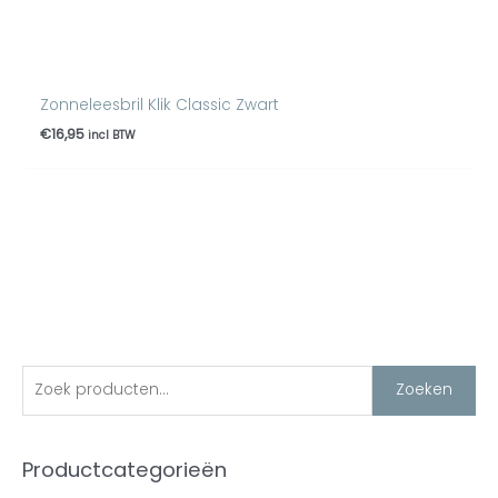
Zonneleesbril Klik Classic Zwart
€
16,95
incl BTW
Z
M
M
Zoeken
i
a
o
n
x
e
Productcategorieën
.
.
k
p
p