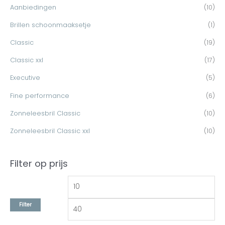
e
Aanbiedingen
(10)
r
r
n
Brillen schoonmaaksetje
(1)
i
i
n
j
j
Classic
(19)
a
s
s
a
Classic xxl
(17)
r
Executive
(5)
:
Fine performance
(6)
Zonneleesbril Classic
(10)
Zonneleesbril Classic xxl
(10)
Filter op prijs
Filter