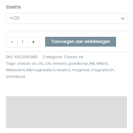
Sterkte
-
+
Toevoegen aan winkelwagen
SKU:
XSC0063MD
Categorie:
Classic xxl
Tags:
classic xxl
,
clic
,
clic leesbril
,
goedkoop
,
klik
,
klikbril
,
klikleesbril
,
klikmagneetbril
,
leesbril
,
magneet
,
magnetisch.
,
schildpad
Beschrijving
Aanvullende informatie
Beoordelingen (0)