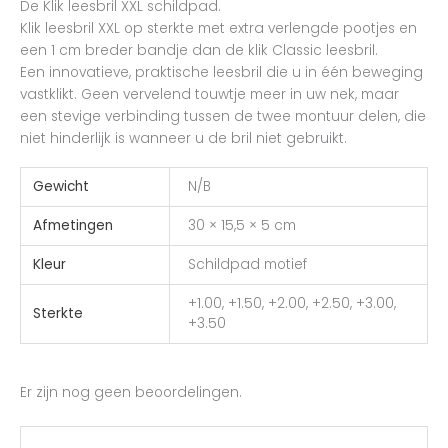
De Klik leesbril XXL schildpad.
Klik leesbril XXL op sterkte met extra verlengde pootjes en
een 1 cm breder bandje dan de klik Classic leesbril.
Een innovatieve, praktische leesbril die u in één beweging
vastklikt. Geen vervelend touwtje meer in uw nek, maar
een stevige verbinding tussen de twee montuur delen, die
niet hinderlijk is wanneer u de bril niet gebruikt.
Gewicht
N/B
Afmetingen
30 × 15,5 × 5 cm
Kleur
Schildpad motief
+1.00, +1.50, +2.00, +2.50, +3.00,
Sterkte
+3.50
Er zijn nog geen beoordelingen.