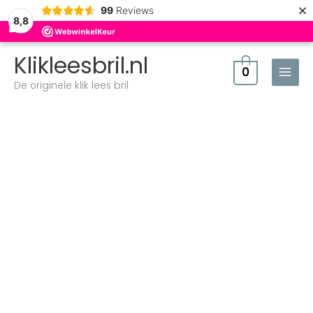
×
99
Reviews
8,8
Klikleesbril.nl
0
De originele klik lees bril
Klik
Classic
XXL
Schildpad
aantal