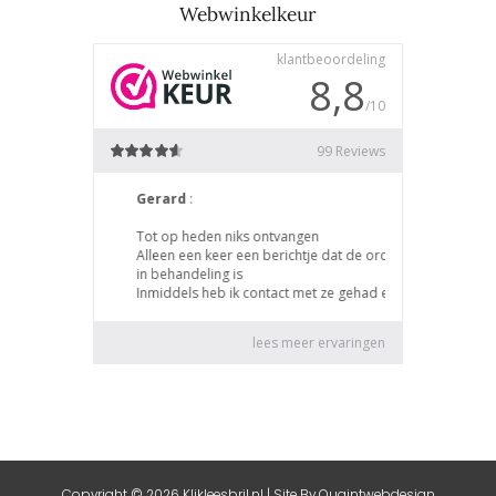
Webwinkelkeur
Copyright © 2026 Klikleesbril.nl | Site By
Quaintwebdesign