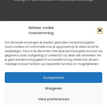
De waardering van klikleesbril.nl bij
Webwinkel Keurmerk
Beheer cookie
Klantbeoordelingen
is 8.8/10 gebaseerd op 61 reviews.
toestemming
Om de beste ervaringen te bieden, gebruiken wij technologieën
zoals cookies om informatie over je apparaat op te slaan en/of te
raadplegen. Door in te stemmen met deze technologieën kunnen wij
gegevens zoals surfgedrag of unieke ID's op deze site verwerken. Als
je geen toestemming geeft of uw toestemming intrekt, kan dit een
nadelige invloed hebben op bepaalde functies en mogelijkheden.
Accepteren
Weigeren
View preferences