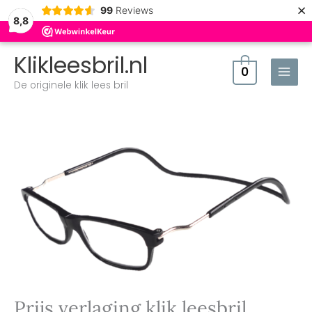
×
99
Reviews
8,8
Klikleesbril.nl
0
De originele klik lees bril
Prijs verlaging klik leesbril