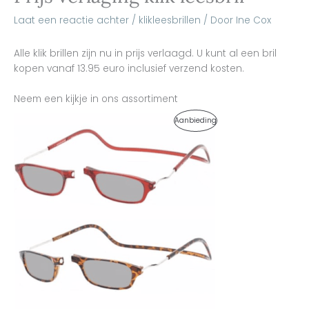
Laat een reactie achter
/
klikleesbrillen
/ Door
Ine Cox
Alle klik brillen zijn nu in prijs verlaagd. U kunt al een bril
kopen vanaf 13.95 euro inclusief verzend kosten.
Neem een kijkje in ons assortiment
Oorspronkelijke
Huidige
Product
Aanbieding
prijs
prijs
was:
is:
In
€29,90.
€26,50.
De
Uitverkoop