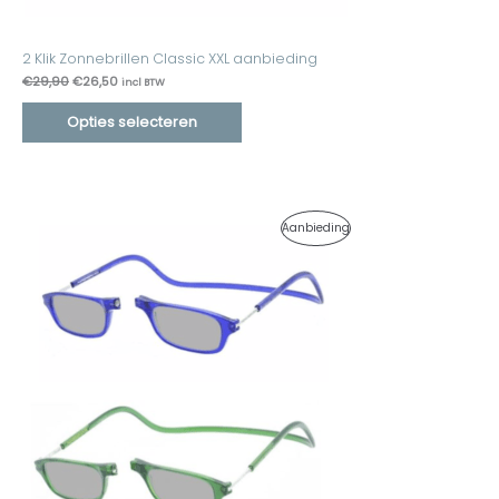
2 Klik Zonnebrillen Classic XXL aanbieding
€
29,90
€
26,50
incl BTW
Opties selecteren
Oorspronkelijke
Huidige
Product
Aanbieding
prijs
prijs
was:
is:
In
€29,90.
€26,50.
De
Uitverkoop