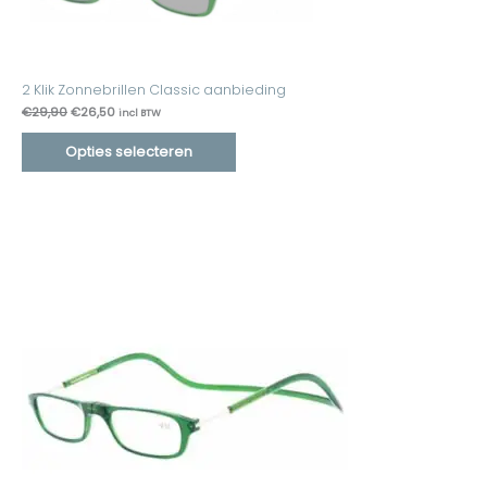
2 Klik Zonnebrillen Classic aanbieding
€
29,90
€
26,50
incl BTW
Opties selecteren
Prijsklasse:
€14,95
tot
€15,95