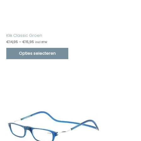
Klik Classic Groen
€
14,95
–
€
15,95
incl BTW
Opties selecteren
Prijsklasse:
€14,95
tot
€15,95