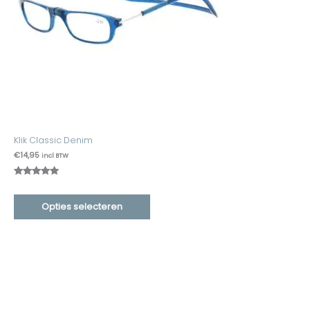
Klik Classic Denim
€
14,95
incl BTW
Gewaardeer
1
d
5.00
op
Opties selecteren
5
gebaseerd
op
klant
waardering