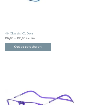
Klik Classic XXL Denim
€
14,95
–
€
15,95
incl BTW
Opties selecteren
Prijsklasse:
€14,95
tot
€15,95