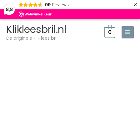
×
99
Reviews
8,8
Klikleesbril.nl
0
De originele klik lees bril
Prijsklasse:
Klik
€14,95
Classic
tot
XXL
€15,95
Denim
aantal