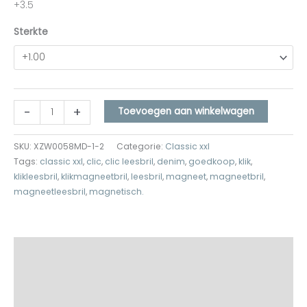
+3.5
Sterkte
-
+
Toevoegen aan winkelwagen
SKU:
XZW0058MD-1-2
Categorie:
Classic xxl
Tags:
classic xxl
,
clic
,
clic leesbril
,
denim
,
goedkoop
,
klik
,
klikleesbril
,
klikmagneetbril
,
leesbril
,
magneet
,
magneetbril
,
magneetleesbril
,
magnetisch.
Beschrijving
Aanvullende informatie
Beoordelingen (0)