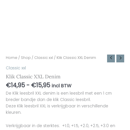
Home
/
Shop
/
Classic xxl
/ Klik Classic XXL Denim
Classic xxl
Klik Classic XXL Denim
€
14,95
-
€
15,95
incl BTW
De Klik leesbril XXL denim is een leesbril met een 1 cm
breder bandje dan de klik Classic leesbril.
Deze Klik leesbril XXL is verkrijgbaar in verschillende
kleuren.
Verkrijgbaar in de sterktes: +1.0, +1.5, +2.0, +2.5, +3.0 en