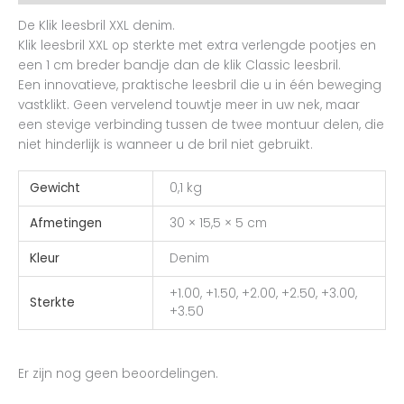
De Klik leesbril XXL denim.
Klik leesbril XXL op sterkte met extra verlengde pootjes en
een 1 cm breder bandje dan de klik Classic leesbril.
Een innovatieve, praktische leesbril die u in één beweging
vastklikt. Geen vervelend touwtje meer in uw nek, maar
een stevige verbinding tussen de twee montuur delen, die
niet hinderlijk is wanneer u de bril niet gebruikt.
Gewicht
0,1 kg
Afmetingen
30 × 15,5 × 5 cm
Kleur
Denim
+1.00, +1.50, +2.00, +2.50, +3.00,
Sterkte
+3.50
Er zijn nog geen beoordelingen.